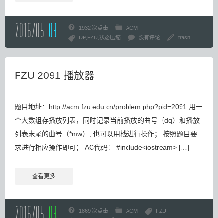
2016/05
09
1932 次点击
ACM
DP
FZU
状态压缩
没有评论
trash
FZU 2091 播放器
题目地址：http://acm.fzu.edu.cn/problem.php?pid=2091 用一
个大数组存播放列表，同时记录当前播放的曲号（dq）和播放
列表末尾的曲号（*mw）; 也可以用栈进行操作； 按照题目要
求进行相应操作即可； AC代码： #include<iostream> […]
查看更多
2016/05
09
1869 次点击
ACM
FZU