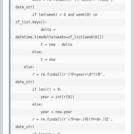
date_str)

        if len(week) > 0 and week[0] in 
zf_list.keys():

            delta = 
datetime.timedelta(weeks=zf_list[week[0]])

            t = now - delta

        else:

            t = now

    else:

        r = re.findall(r'(?P<year>\d*?)年', 
date_str)

        if len(r) > 0:

            year = int(r[0])

        else:

            year = now.year

        r = re.findall(r'(?P<m>.)月(?P<d>.)日', 
date_str)
