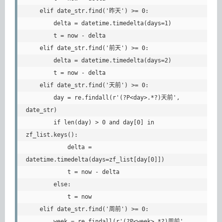
    elif date_str.find('昨天') >= 0:

        delta = datetime.timedelta(days=1)

        t = now - delta

    elif date_str.find('前天') >= 0:

        delta = datetime.timedelta(days=2)

        t = now - delta

    elif date_str.find('天前') >= 0:

        day = re.findall(r'(?P<day>.*?)天前', 
date_str)

        if len(day) > 0 and day[0] in 
zf_list.keys():

            delta = 
datetime.timedelta(days=zf_list[day[0]])

            t = now - delta

        else:

            t = now

    elif date_str.find('周前') >= 0:

        week = re.findall(r'(?P<week>.*?)周前', 