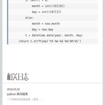
        if len(r) > 0:

            month = int(r[0][0])

            day = int(r[0][1])

        else:

            month = now.month

            day = now.day

        t = datetime.date(year, month, day)

    return t.strftime('%Y-%m-%d %H:%M:%S')
相关日志
2018.03.20
python-单向链表
一个简单的单向链表类 （更多……