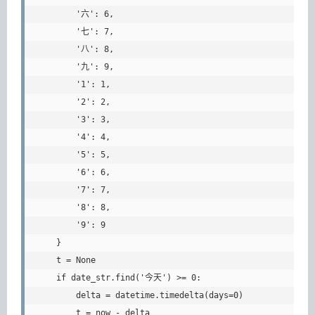
        '六': 6,

        '七': 7,

        '八': 8,

        '九': 9,

        '1': 1,

        '2': 2,

        '3': 3,

        '4': 4,

        '5': 5,

        '6': 6,

        '7': 7,

        '8': 8,

        '9': 9

    }

    t = None

    if date_str.find('今天') >= 0:

        delta = datetime.timedelta(days=0)

        t = now - delta
