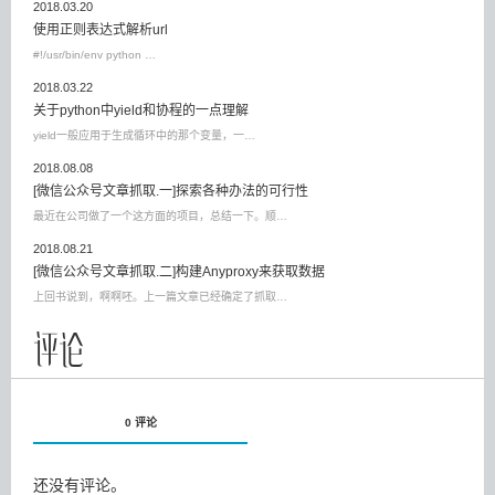
2018.03.20
使用正则表达式解析url
#!/usr/bin/env python …
2018.03.22
关于python中yield和协程的一点理解
yield一般应用于生成循环中的那个变量，一…
2018.08.08
[微信公众号文章抓取.一]探索各种办法的可行性
最近在公司做了一个这方面的项目，总结一下。顺…
2018.08.21
[微信公众号文章抓取.二]构建Anyproxy来获取数据
上回书说到，啊啊呸。上一篇文章已经确定了抓取…
评论
0 评论
还没有评论。