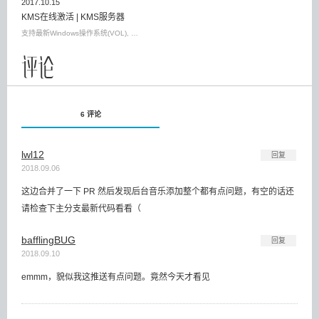
2017.10.15
KMS在线激活 | KMS服务器
支持最新Windows操作系统(VOL), …
评论
6 评论
lwl12
回复
2018.09.06
这边合并了一下 PR 然后发现后台音乐添加整个都有点问题，有空的话还
请检查下主分支最新代码看看（
bafflingBUG
回复
2018.09.10
emmm，貌似我这推送有点问题。竟然今天才看见